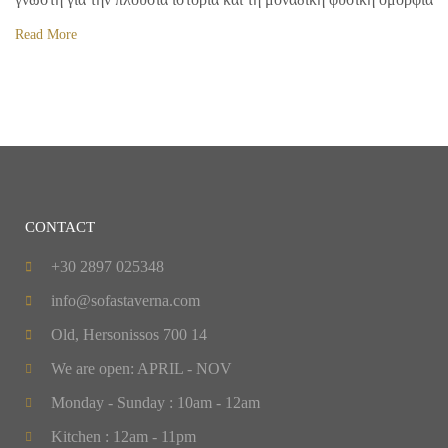
Read More
CONTACT
+30 2897 025348
info@sofastaverna.com
Old, Hersonissos 700 14
We are open: APRIL - NOV
Monday - Sunday : 10am - 12am
Kitchen : 12am - 11pm